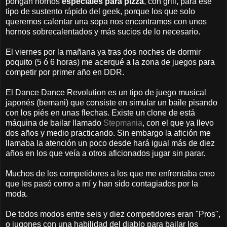
pongan hornos
especiales para pizza
, con grill, para ese
tipo de sustento rápido del geek, porque los que solo
queremos calentar una sopa nos encontramos con unos
hornos sobrecalentados y más sucios de lo necesario.
El viernes por la mañana ya tras dos noches de dormir
poquito (5 ó 6 horas) me acerqué a la zona de juegos para
competir por primer año en DDR.
El Dance Dance Revolution es un tipo de juego musical
japonés (bemani) que consiste en simular un baile pisando
con los piés en unas flechas. Existe un clone de está
máquina de bailar llamado
Stepmania
, con el que ya llevo
dos años y medio practicando. Sin embargo la afición me
llamaba la atención un poco desde hará igual más de diez
años en los que veía a otros aficionados jugar sin parar.
Muchos de los competidores a los que me enfrentaba creo
que les pasó como a mí y han sido contagiados por la
moda.
De todos modos entre seis y diez competidores eran "Pros",
o jugones con una habilidad del diablo para bailar los