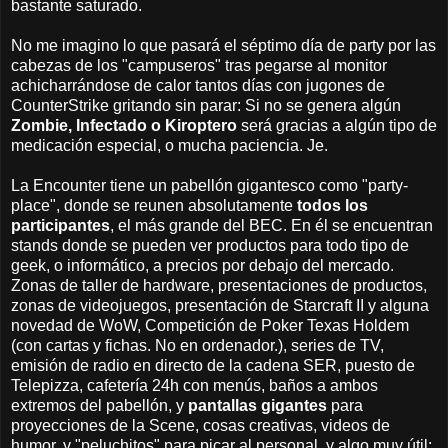
bastante saturado.
No me imagino lo que pasará el séptimo día de party por las
cabezas de los "campuseros" tras pegarse al monitor
achicharrándose de calor tantos días con jugones de
CounterStrike gritando sin parar: Si no se genera algún
Zombie, Infectado o Kiroptero
será gracias a algún tipo de
medicación especial, o mucha paciencia. Je.
La Encounter tiene un pabellón gigantesco como "party-
place", donde se reunen absolutamente
todos los
participantes
, el más grande del BEC. En él se encuentran
stands donde se pueden ver productos para todo tipo de
geek, o informático, a precios por debajo del mercado.
Zonas de taller de hardware, presentaciones de productos,
zonas de videojuegos, presentación de Starcraft II y alguna
novedad de WoW, Competición de Poker Texas Holdem
(con cartas y fichas. No en ordenador.), series de TV,
emisión de radio en directo de la cadena SER, puesto de
Telepizza, cafetería 24h con menús, baños a ambos
extremos del pabellón, y
pantallas gigantes
para
proyecciones de la Scene, cosas creativas, videos de
humor, y "peluchitos" para picar al personal, y algo muy útil: