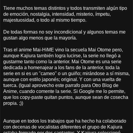
Tiene muchos temas distintos y todos transmiten algún tipo
de emoción, nostalgia, intensidad, misterio, ímpetu,
majestuosidad, o todo al mismo tiempo.
De todas formas no soy incondicional y algunos temas me
gustan algo menos que la mayoría.
Tras el anime Mai-HiME vino la secuela Mai Otome pero,
aunque Kajiura también logra lucirse, la serie no llegó a
gustarme tanto como la anterior. Mai Otome es una serie
dedicada a homenajear a los fans de la anterior, toda la
serie en si es un "cameo" o un guiño; mirándose a sí misma,
aunque con estilo japonés; original. Y con una vuelta de
tuerca. (Igual aprovecho este parrafo para Otro Blog de
Anime, cuando comente la serie. Si Google me lo permite,
que los copy-paste quitan puntos, aunque sean de cosecha
propia. ;))
Aunque en todos los trabajos que ha hecho ha colaborado
con decenas de vocalistas diferentes el grupo de Kajiura
estaba formado por dos cantantes. Y Kajiura seleccionó,