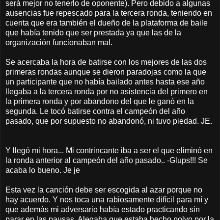
será mejor no tenerlo de oponente). Pero debido a algunas
ausencias fue repescado para la tercera ronda, teniendo en
cuenta que era también el dueño de la plataforma de baile
que había tenido que ser prestada ya que las de la
organización funcionaban mal.
Se acercaba la hora de batirse con los mejores de las dos
primeras rondas aunque se dieron paradojas como la que
un participante que no había bailado antes hasta ese año
llegaba a la tercera ronda por no asistencia del primero en
la primera ronda y por abandono del que le ganó en la
segunda. Le tocó batirse contra el campeón del año
pasado, que por supuesto no abandonó, ni tuvo piedad. JE.
Y llegó mi hora... Mi contrincante iba a ser el que eliminó en
la ronda anterior al campeón del año pasado.. -Glups!!! Se
acaba lo bueno. Je je
Esta vez la canción debe ser escogida al azar porque no
hay acuerdo. Y nos toca una rabiosamente difícil para mí y
que además mi adversario había estado practicando sin
parar en las pausas. Alegaba que estaba hecho polvo por la