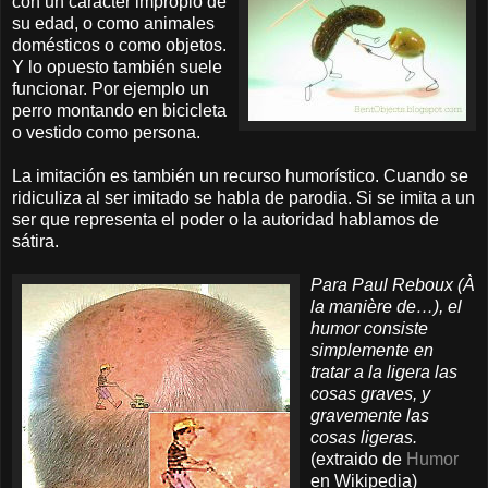
con un carácter impropio de
su edad, o como animales
domésticos o como objetos.
Y lo opuesto también suele
funcionar. Por ejemplo un
perro montando en bicicleta
o vestido como persona.
La imitación es también un recurso humorístico. Cuando se
ridiculiza al ser imitado se habla de parodia. Si se imita a un
ser que representa el poder o la autoridad hablamos de
sátira.
Para Paul Reboux (À
la manière de…), el
humor consiste
simplemente en
tratar a la ligera las
cosas graves, y
gravemente las
cosas ligeras.
(extraido de
Humor
en Wikipedia)