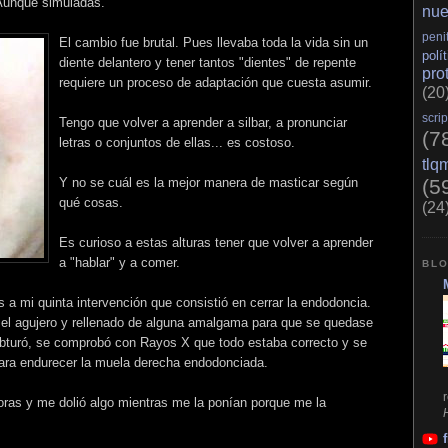
Aunque simuladas.
nue
peni
El cambio fue brutal. Pues llevaba toda la vida sin un
polí
diente delantero y tener tantos "dientes" de repente
pro
requiere un proceso de adaptación que cuesta asumir.
(20
scrip
Tengo que volver a aprender a silbar, a pronunciar
(7
letras o conjuntos de ellas... es costoso.
tlq
Y no se cuál es la mejor manera de masticar según
(5
qué cosas.
(24
Es curioso a estas alturas tener que volver a aprender
a "hablar" y a comer.
BLO
 a mi quinta intervención que consistió en cerrar la endodoncia.
o el agujero y rellenado de alguna amalgama para que se quedase
 obturó, se comprobó con Rayos X que todo estaba correcto y se
ara endurecer la muela derecha endodonciada.
ras y me dolió algo mientras me la ponían porque me la