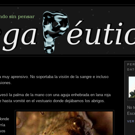
PER
DA
a muy aprensivo. No soportaba la visión de la sangre e incluso
siones.
vesó la palma de la mano con una aguja enhebrada en lana roja
ue hasta vomité en el vestuario donde dejábamos los abrigos.
No t
Escr
donde
VER
ría
osos