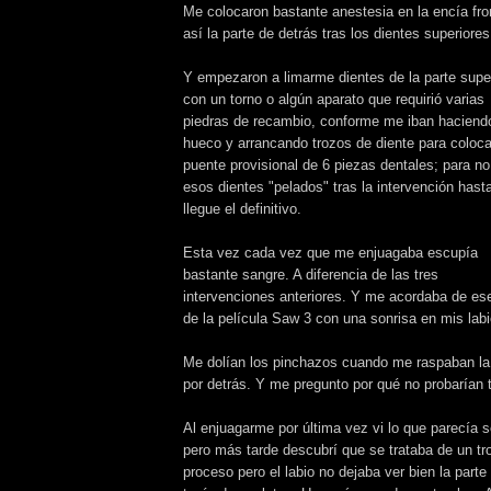
Me colocaron bastante anestesia en la encía fro
así la parte de detrás tras los dientes superior
Y empezaron a limarme dientes de la parte supe
con un torno o algún aparato que requirió varias
piedras de recambio, conforme me iban haciend
hueco y arrancando trozos de diente para coloca
puente provisional de 6 piezas dentales; para no
esos dientes "pelados" tras la intervención hast
llegue el definitivo.
Esta vez cada vez que me enjuagaba escupía
bastante sangre. A diferencia de las tres
intervenciones anteriores. Y me acordaba de ese
de la película Saw 3 con una sonrisa en mis labi
Me dolían los pinchazos cuando me raspaban la
por detrás. Y me pregunto por qué no probarían 
Al enjuagarme por última vez vi lo que parecía 
pero más tarde descubrí que se trataba de un tro
proceso pero el labio no dejaba ver bien la part