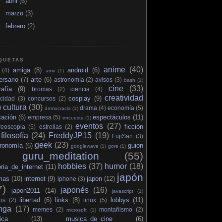
►
abril
(6)
►
marzo
(3)
►
febrero
(2)
QUETAS
anime
(40)
amiga
(8)
android
(6)
(4)
amv
(1)
ersario
(7)
arte
(6)
astronomía
(2)
avisos
(3)
bash
(1)
cine
(33)
rafía
(9)
bromas
(2)
ciencia
(4)
creatividad
cosplay
(9)
cidad
(3)
concursos
(2)
)
cultura
(30)
drama
(4)
economía
(5)
democracia
(1)
cación
(6)
espectáculos
(11)
empresa
(5)
encuesta
(1)
eventos
(27)
ficción
reoscopia
(5)
estrellas
(2)
filosofía
(24)
FreddyJP15
(19)
FujiSan
(3)
geek
(23)
tronomía
(6)
guion
googlewave
(1)
gore
(1)
guru_meditation
(55)
hobbies
(37)
humor
(18)
oria_de_internet
(11)
japón
mas
(10)
internet
(9)
japon
(12)
iphone
(3)
7)
japonés
(16)
japon2011
(14)
javascript
(1)
libertad
(6)
links
(8)
lobbys
(11)
os
(2)
linux
(5)
nga
(17)
memes
(2)
montañismo
(2)
microsoft
(1)
ica
(13)
musica_de_cine
(6)