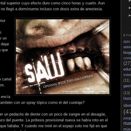
ntal superior cuyo efecto duro como cinco horas y cuarto. Aun
es no llegó a dormírseme incluso con dosis extra de anestesia.
rior
o
ETI
r un
ajax
 dejar
aniv
a que
biog
comi
(27
edu
este
 cartel
(11)
os.
gas
(13)
 encía
hist
también con un spray tópico como el del curetaje?
idio
(4
ser un pedacito de diente con un poco de sangre en el desagüe,
jueg
zo del puente. La prótesis provisional nueva se había roto en el
ma
e que faltaba. Y cuándo me miré en el espejo solo me fijé en que
mús