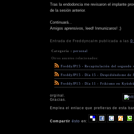
Tras la endodoncia me revisaron el implante provi
de la sesión anterior.
Continuará...
Amigos aprensivos, leed! Inmunizaros! ;)
Entrada de
Freddyncalm
publicada a las
0
Categoría :
personal
Otros asuntos relacionados:
FreddyJP15 - Recapitulación del segundo 
FreddyJP15 - Día 15 - Despidiéndome de 
FreddyJP15 - Día 11 - Frikismo en Kyūsh
orginal.
Gracias.
Emplea el enlace que prefieras de esta bar
Compartir
ésto
en: