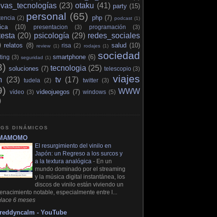
vas_tecnologías
(23)
otaku
(41)
party
(15)
personal
(65)
php
(7)
tencia
(2)
podcast
(1)
tica
(10)
presentacion
(3)
programación
(3)
testa
(20)
psicología
(29)
redes_sociales
)
relatos
(8)
salud
(10)
risa
(2)
review
(1)
rodajes
(1)
sociedad
smartphone
(6)
ting
(3)
seguridad
(1)
8)
tecnologia
(25)
soluciones
(7)
telescopio
(3)
viajes
m
(23)
tv
(17)
tudela
(2)
twitter
(3)
9)
WWW
videojuegos
(7)
vídeo
(3)
windows
(5)
)
GS DINÁMICOS
MAMOMO
El resurgimiento del vinilo en
Japón: un Regreso a los surcos y
a la textura analógica
-
En un
mundo dominado por el streaming
y la música digital instantánea, los
discos de vinilo están viviendo un
renacimiento notable, especialmente entre l...
Hace 6 meses
freddyncalm - YouTube