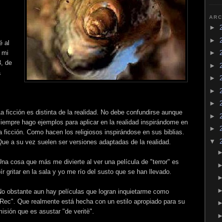
ARC
►
►
é al
e mi
►
, de
►
a
►
►
►
a ficción es distinta de la realidad. No debe confundirse aunque
►
iempre hago ejemplos para aplicar en la realidad inspirándome en
►
a ficción. Como hacen los religiosos inspirándose en sus biblias.
▼
ue a su vez suelen ser versiones adaptadas de la realidad.
na cosa que más me divierte al ver una película de "terror" es
ír gritar en la sala y yo me río del susto que se han llevado.
No obstante aun hay películas que logran inquietarme como
"Rec". Que realmente está hecha con un estilo apropiado para su
isión que es asustar "de veritè".