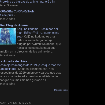
Unboxing de blurays de anime - parte 6 y fin
-
Hace 11 meses
oDRuSBa CoRPoRaTioN
IAs de puta
-
Hace 2 años
Otro Blog de Anime
Kaijū no kodomo - Los niños del
mar - 海獣の子供 - Children of the
sea
-
Kaijū no kodomo es una
película anime largometraje
dirigida por Ayumu Watanabe, que
hasta la fecha había trabajado
también en la dirección de los anime de ...
Hace 6 años
La Arcadia de Urías
Los mejores mangas de 2019 (o los que más me
han gustado)
-
Saludos, cosmonautas. Nos
despedimos de 2019 en breve y parece que esto
de resucitar la Arcadia para hacer el listado de
mangas que más me han gustado es...
Hace 6 años
Mostrar todo
CAR EN ESTE BLOG