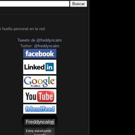
i huella personal en la red:
Tweets de @freddyncalm
Twitter:
@freddyncalm