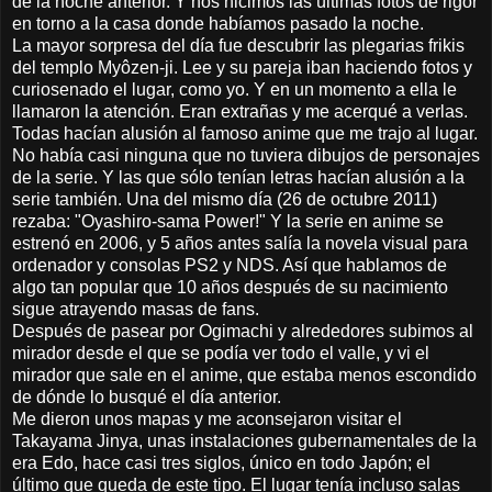
de la noche anterior. Y nos hicimos las últimas fotos de rigor
en torno a la casa donde habíamos pasado la noche.
La mayor sorpresa del día fue descubrir las plegarias frikis
del templo Myôzen-ji. Lee y su pareja iban haciendo fotos y
curiosenado el lugar, como yo. Y en un momento a ella le
llamaron la atención. Eran extrañas y me acerqué a verlas.
Todas hacían alusión al famoso anime que me trajo al lugar.
No había casi ninguna que no tuviera dibujos de personajes
de la serie. Y las que sólo tenían letras hacían alusión a la
serie también. Una del mismo día (26 de octubre 2011)
rezaba: "Oyashiro-sama Power!" Y la serie en anime se
estrenó en 2006, y 5 años antes salía la novela visual para
ordenador y consolas PS2 y NDS. Así que hablamos de
algo tan popular que 10 años después de su nacimiento
sigue atrayendo masas de fans.
Después de pasear por Ogimachi y alrededores subimos al
mirador desde el que se podía ver todo el valle, y vi el
mirador que sale en el anime, que estaba menos escondido
de dónde lo busqué el día anterior.
Me dieron unos mapas y me aconsejaron visitar el
Takayama Jinya, unas instalaciones gubernamentales de la
era Edo, hace casi tres siglos, único en todo Japón; el
último que queda de este tipo. El lugar tenía incluso salas